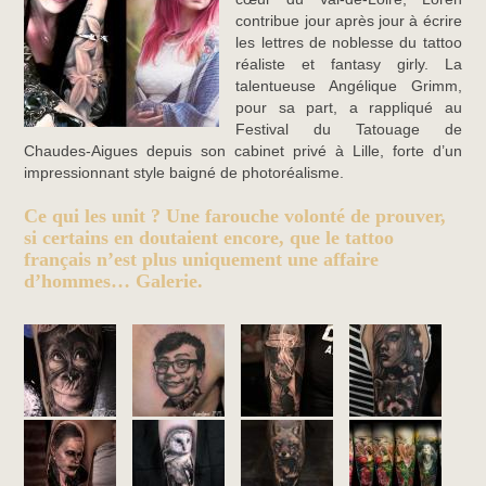
contribue jour après jour à écrire
les lettres de noblesse du tattoo
réaliste et fantasy girly. La
talentueuse Angélique Grimm,
pour sa part, a rappliqué au
Festival du Tatouage de
Chaudes-Aigues depuis son cabinet privé à Lille, forte d’un
impressionnant style baigné de photoréalisme.
Ce qui les unit ? Une farouche volonté de prouver,
si certains en doutaient encore, que le tattoo
français n’est plus uniquement une affaire
d’hommes… Galerie.