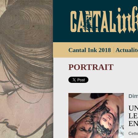
Cantal Ink 2018
Actualit
PORTRAIT
Dim
U
LE
E
Cett