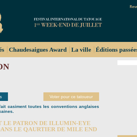
Rev
és
Chaudesaigues Award
La ville
Éditions passée
ON
s
Voter pour ce tatoueur
ait casiment toutes les conventions anglaises
caines.
 LE PATRON DE ILLUMIN-EYE
ANS LE QAURTIER DE MILE END