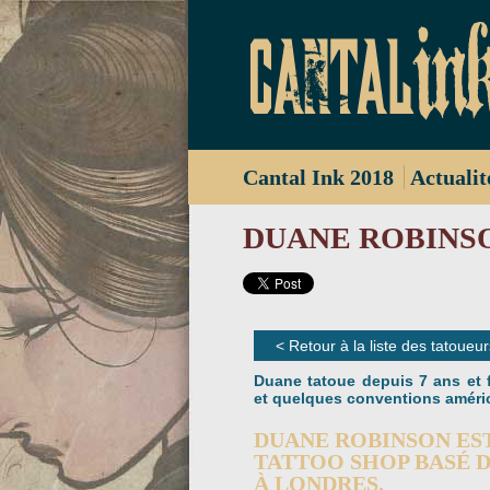
Cantal Ink 2018
Actualit
DUANE ROBINS
< Retour à la liste des tatoueur
Duane tatoue depuis 7 ans et f
et quelques conventions améri
DUANE ROBINSON EST
TATTOO SHOP BASÉ D
À LONDRES.