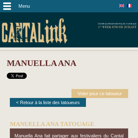
Menu
MANUELLA ANA
Voter pour ce tatoueur
< Retour à la liste des tatoueurs
MANUELLA ANA TATOUAGE
Manuella Ana fait partager aux festivaliers du Cantal